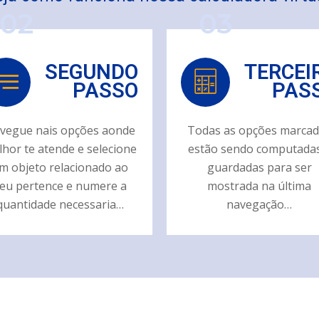
02
03
SEGUNDO
TERCEI
PASSO
PAS
vegue nais opções aonde
Todas as opções marca
hor te atende e selecione
estão sendo computadas
m objeto relacionado ao
guardadas para ser
eu pertence e numere a
mostrada na última
quantidade necessaria…
navegação…