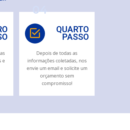
04
RO
QUARTO
SO
PASSO
das
Depois de todas as
 e
informações coletadas, nos
envie um email e solicite um
orçamento sem
compromisso!