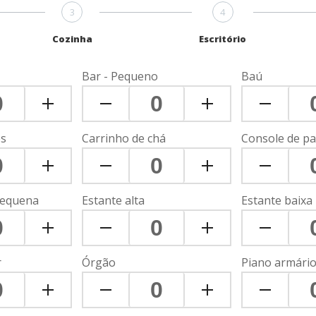
3
4
Cozinha
Escritório
Bar - Pequeno
Baú
es
Carrinho de chá
Console de p
pequena
Estante alta
Estante baixa
r
Órgão
Piano armári